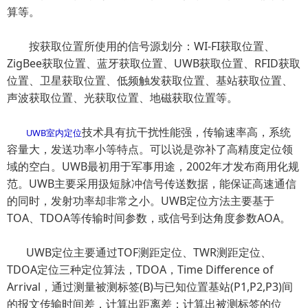
算等。
按获取位置所使用的信号源划分：WI-FI获取位置、
ZigBee获取位置、蓝牙获取位置、UWB获取位置、RFID获取
位置、卫星获取位置、低频触发获取位置、基站获取位置、
声波获取位置、光获取位置、地磁获取位置等。
技术具有抗干扰性能强，传输速率高，系统
UWB室内定位
容量大，发送功率小等特点。可以说是弥补了高精度定位领
域的空白。UWB最初用于军事用途，2002年才发布商用化规
范。UWB主要采用扱短脉冲信号传送数据，能保证高速通信
的同时，发射功率却非常之小。UWB定位方法主要基于
TOA、TDOA等传输时间参数，或信号到达角度参数AOA。
UWB定位主要通过TOF测距定位、TWR测距定位、
TDOA定位三种定位算法，TDOA，Time Difference of
Arrival，通过测量被测标签(B)与已知位置基站(P1,P2,P3)间
的报文传输时间差，计算出距离差；计算出被测标签的位